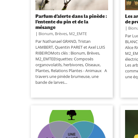
Parfum d’alerte dans la pinède :
Les a
l’entente du pin et de la
de pré
mésange
|
Bion
|
Bionum
,
Brèves
,
M2_EMTE
Par Lu
Par Nathanael GRAND, Tristan
BLANC 
LAMBERT, Quentin PARET et Axel LUIS
Alice 
RIBEIROMots clés : Bionum, Brèves,
M2_EMT
M2_EMTEEtiquettes: Composés
électri
organovolatils, herbivores, Oiseaux,
Les ar
Plantes, Relations Plantes - Animaux A
comme 
travers une pinède brumeuse, une
une équ
bande de larves...