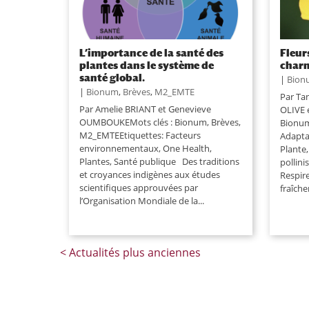
L’importance de la santé des
Fleur
plantes dans le système de
charm
santé global.
|
Bion
|
Bionum
,
Brèves
,
M2_EMTE
Par T
Par Amelie BRIANT et Genevieve
OLIVE 
OUMBOUKEMots clés : Bionum, Brèves,
Bionum
M2_EMTEEtiquettes: Facteurs
Adapta
environnementaux, One Health,
Plante,
Plantes, Santé publique Des traditions
pollini
et croyances indigènes aux études
Respire
scientifiques approuvées par
fraîche
l’Organisation Mondiale de la...