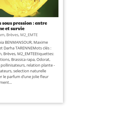
s sous pression : entre
e et survie
um
,
Brèves
,
M2_EMTE
ania BENMANSOUR, Maxime
et Darha TARENNEMots clés :
, Brèves, M2_EMTEEtiquettes:
tions, Brassica rapa, Odorat,
 pollinisateurs, relation plante -
sateurs, selection naturelle
r le parfum d’une jolie fleur
ment...