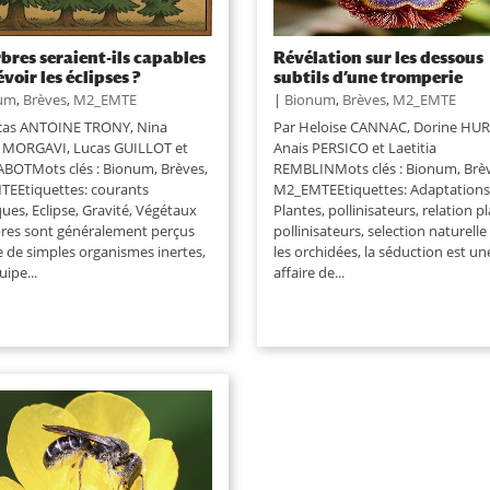
rbres seraient-ils capables
Révélation sur les dessous
voir les éclipses ?
subtils d’une tromperie
um
,
Brèves
,
M2_EMTE
|
Bionum
,
Brèves
,
M2_EMTE
cas ANTOINE TRONY, Nina
Par Heloise CANNAC, Dorine HUR
MORGAVI, Lucas GUILLOT et
Anais PERSICO et Laetitia
RABOTMots clés : Bionum, Brèves,
REMBLINMots clés : Bionum, Brèv
EEtiquettes: courants
M2_EMTEEtiquettes: Adaptations
ques, Eclipse, Gravité, Végétaux
Plantes, pollinisateurs, relation pl
bres sont généralement perçus
pollinisateurs, selection naturel
de simples organismes inertes,
les orchidées, la séduction est un
ipe...
affaire de...