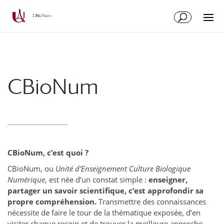
Aller
Aller
au
à
contenu
la
principal
navigation
CBioNum
CBioNum, c’est quoi ?
CBioNum, ou
Unité d’Enseignement Culture Biologique
Numérique
, est née d’un constat simple :
enseigner,
partager un savoir scientifique, c’est approfondir sa
propre compréhension.
Transmettre des connaissances
nécessite de faire le tour de la thématique exposée, d’en
visiter chaque recoin et de trouver la meilleure approche