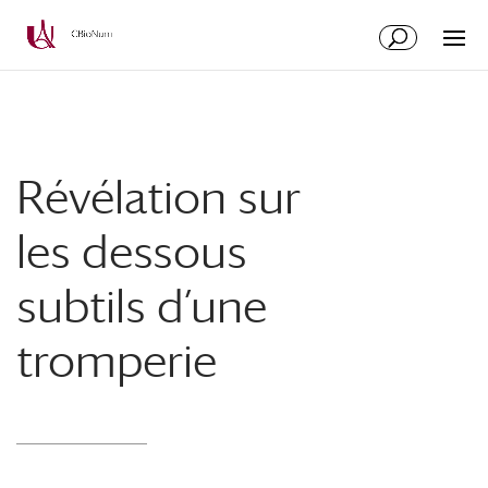
Aller
Aller
au
à
contenu
la
principal
navigation
Révélation sur
les dessous
subtils d’une
tromperie