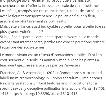
morphologie 3D à l’échelle microscopique a permis aux
chercheuses de révéler la finesse texturale de ce mimétisme.
Les mâles, trompés par ces mimétismes, tentent de s’accoupler
avec la fleur et transportent ainsi le pollen de fleur en fleur,
assurant involontairement sa pollinisation.
Mais cette alliance, aussi incroyable soit-elle, pourrait-elle être sa
plus grande vulnérabilité ?
Si la guêpe disparaît, l’orchidée disparaît avec elle. Le monde
vivant étant interconnecté, perdre une espèce peut donc rompre
l’équilibre des écosystèmes.
Le monde vivant est un réseau d’interactions subtiles. Et si l’on
croit souvent que seuls les animaux manipulent les plantes à
leur avantage… ne serait-ce pas parfois l’inverse ?
Francisco, A., & Ascensão, L. (2024). Osmophore structure and
labellum micromorphology in Ophrys speculum (Orchidaceae):
New interpretations of floral features and implications for a
specific sexually deceptive pollination interaction. Plants, 13(10),
1413. https://doi.org/10.3390/plants13101413