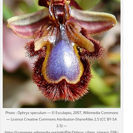
Photo : Ophrys speculum — © Esculapio, 2007, Wikimedia Commons
— Licence Creative Commons Attribution-ShareAlike 2.5 (CC BY-SA
2.5) —
https://commons.wikimedia.org/wiki/File:Ophrys_ciliata_zingaro_038.j