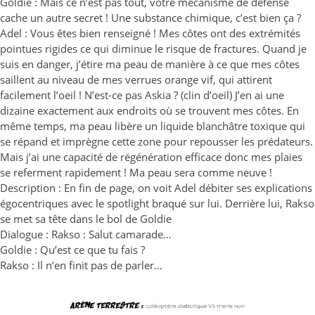
Goldie : Mais ce n’est pas tout, votre mécanisme de défense
cache un autre secret ! Une substance chimique, c’est bien ça ?
Adel : Vous êtes bien renseigné ! Mes côtes ont des extrémités
pointues rigides ce qui diminue le risque de fractures. Quand je
suis en danger, j’étire ma peau de manière à ce que mes côtes
saillent au niveau de mes verrues orange vif, qui attirent
facilement l’oeil ! N’est-ce pas Askia ? (clin d’oeil) J’en ai une
dizaine exactement aux endroits où se trouvent mes côtes. En
même temps, ma peau libère un liquide blanchâtre toxique qui
se répand et imprègne cette zone pour repousser les prédateurs.
Mais j’ai une capacité de régénération efficace donc mes plaies
se referment rapidement ! Ma peau sera comme neuve !
Description : En fin de page, on voit Adel débiter ses explications
égocentriques avec le spotlight braqué sur lui. Derrière lui, Rakso
se met sa tête dans le bol de Goldie
Dialogue : Rakso : Salut camarade…
Goldie : Qu’est ce que tu fais ?
Rakso : Il n’en finit pas de parler…