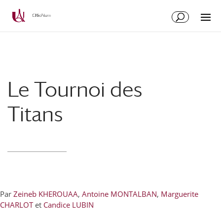
Aller
Aller
au
à
contenu
la
principal
navigation
Le Tournoi des
Titans
Par
Zeineb KHEROUAA
,
Antoine MONTALBAN
,
Marguerite
CHARLOT
et
Candice LUBIN