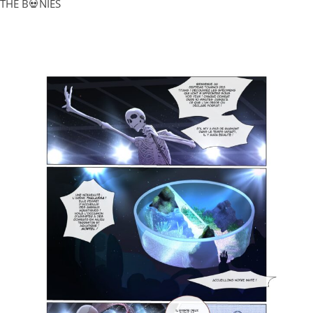
THE B💀NIES