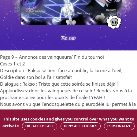
Page 9 – Annonce des vainqueurs/ Fin du tournoi
Cases 1 et 2
Description : Rakso se tient face au public, la larme à l’oeil,
Goldie dans son bol a l’air satisfait
Dialogue : Rakso : Triste que cette soirée se finisse déjà !
Applaudissez donc les vainqueurs de ce soir ! Rendez-vous à la
prochaine soirée pour les quarts de finale ! YEAH !
Nous avons vu que l’endosquelette du pleurodèle lui permet à la
fois de se défendre et d’attaquer. Les exosquelettes du
coléoptère, tatou et gastéropode leur ont permis de se défendre
This site uses cookies and gives you control over what you want to
passivement !
activate
OK, ACCEPT ALL
DENY ALL COOKIES
PERSONALIZE
Les squelettes permettent donc la protection des organismes de