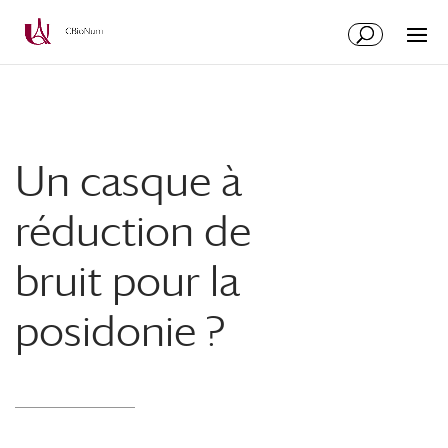
Aller
Aller
au
à
contenu
la
principal
navigation
Un casque à
réduction de
bruit pour la
posidonie ?