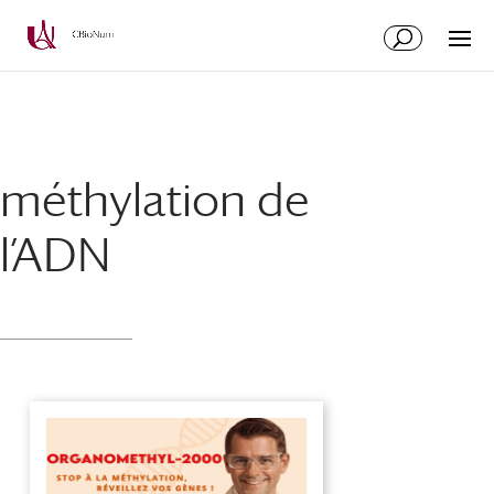
Aller
Aller
au
à
contenu
la
principal
navigation
méthylation de
l’ADN