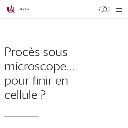
Aller
Aller
au
à
contenu
la
principal
navigation
Procès sous
microscope…
pour finir en
cellule ?