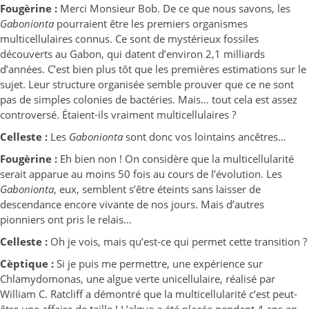
Fougèrine :
Merci Monsieur Bob. De ce que nous savons, les
Gabonionta
pourraient être les premiers organismes
multicellulaires connus. Ce sont de mystérieux fossiles
découverts au Gabon, qui datent d’environ 2,1 milliards
d’années. C’est bien plus tôt que les premières estimations sur le
sujet. Leur structure organisée semble prouver que ce ne sont
pas de simples colonies de bactéries. Mais… tout cela est assez
controversé. Étaient-ils vraiment multicellulaires ?
Celleste :
Les
Gabonionta
sont donc vos lointains ancêtres…
Fougèrine :
Eh bien non ! On considère que la multicellularité
serait apparue au moins 50 fois au cours de l’évolution. Les
Gabonionta
, eux, semblent s’être éteints sans laisser de
descendance encore vivante de nos jours. Mais d’autres
pionniers ont pris le relais…
Celleste :
Oh je vois, mais qu’est-ce qui permet cette transition ?
Cèptique :
Si je puis me permettre, une expérience sur
Chlamydomonas, une algue verte unicellulaire, réalisé par
William C. Ratcliff a démontré que la multicellularité c’est peut-
être une affaire de taille ! L’algue a été placée pendant 4 ans en