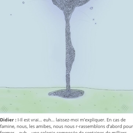
Didier :
I-Il est vrai… euh… laissez-moi m’expliquer. En cas de
famine, nous, les amibes, nous nous r-rassemblons d’abord pour
former… euh… une colonie composée de centaines de milliers